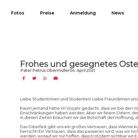
Fotos
Preise
Anmeldung
News
Frohes und gesegnetes Oste
Pater Petrus Obermüller
04. April 2021
Liebe Studentinnen und Studenten! Liebe Freundinnen un
Kaum jemand hätte im Vorjahr gedacht, dass wir bei den n
Einschränkungen haben werden. Aber wir feiern Ostern, de
in diesen Zeiten brauchen wir die Botschaft der Hoffnung, 
Das Osterfest gibt uns ein großes Vertrauen, dass Wärme k
herrscht! Ein Vertrauen, dass das passieren wird, was wir 
werden, worauf wir nur hoffen, dass trotzdem sichtbar wird,