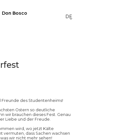
Don Bosco
DE
rfest
d Freunde des Studentenheims!
ächsten Ostern so deutliche
nn wir brauchen dieses Fest. Genau
der Liebe und der Freude.
ommen wird, wo jetzt Kälte
nicht vermuten, dass Sachen wachsen
 was wir nicht mehr sehen!